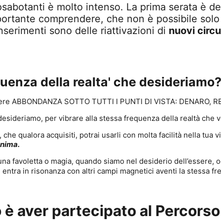
abotanti è molto intenso. La prima serata è ded
importante comprendere, che non è possibile sol
inserimenti sono delle riattivazioni di
nuovi circu
uenza della realta' che desideriamo
i ricevere ABBONDANZA SOTTO TUTTI I PUNTI DI VISTA: DENARO, R
esideriamo, per vibrare alla stessa frequenza della realtà che 
e qualora acquisiti, potrai usarli con molta facilità nella tua vit
anima.
una favoletta o magia, quando siamo nel desiderio dell’essere, o
 entra in risonanza con altri campi magnetici aventi la stessa fr
 è aver partecipato al Percorso