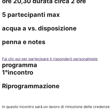
ore 20,30 durata circa 2 ore
5 partecipanti max
acqua a vs. disposizione
penna e notes
Fai clic qui per partecipare ti risponderò personalmete
programma
1°incontro
Riprogrammazione
In questo incontro sarà un lavoro di rimozione delle credenze 