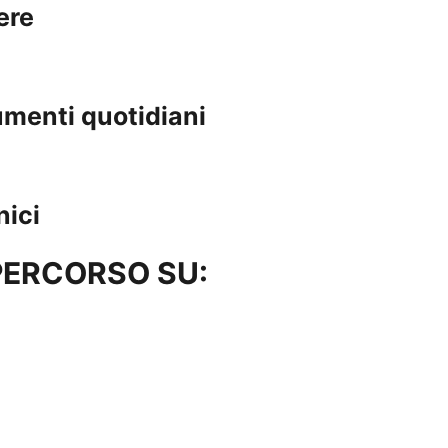
ere
rumenti quotidiani
nici
PERCORSO SU: