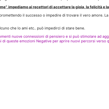
“, impediamo ai recettori di accettare la gioia, la felicità e la
mpromettendo il successo o impedire di trovare il vero amore. L
alcuno che lo ami etc.. può impedirci di stare bene.
i momenti nuove connessioni di pensiero e si può stimolare ad ag
di queste emozioni Negative per aprire nuovi percorsi verso que