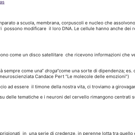
as
mparato a scuola, membrana, corpuscoli e nucleo che assolvono c
i
possono modificare
il loro DNA. Le cellule hanno anche dei r
scono come un disco satellitare
che ricevono informazioni che ven
rrà sempre come una“
droga
”come una sorte di dipendenza; es. 
( neuroscienziata Candace Pert “Le molecole delle emozioni”)
scio ad essere
il timone della nostra vita, ci troviamo a girovag
 su delle tematiche e i neuroni del cervello rimangono centrati 
prigionati in
una serie di credenze, in perenne lotta tra quell